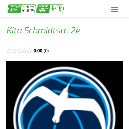
Kita Schmidtstr. 2e
0.00
0